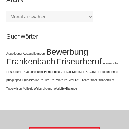
Archiv
Suchwörter
Bewerbung
Ausbildung
Auszubildenden
Frankenbach
Friseurberuf
Friseurjobs
Friseurlehre
Gesichtsteint
Homeoffice
Jobrad
Kopfhaut
Kreativität
Leidenschaft
pflegetipps
Qualifikation
re-flect
re-move
re-vital
RfS-Team
soleil
sonnenlicht
Topstylistin
Vollzeit
Weiterbildung
Worklife-Balance